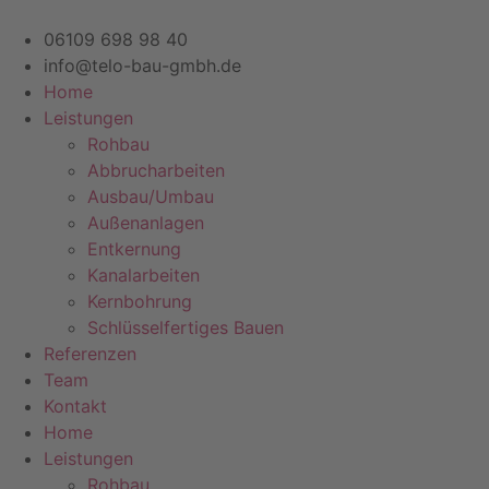
Zum
Inhalt
06109 698 98 40
springen
info@telo-bau-gmbh.de
Home
Leistungen
Rohbau
Abbrucharbeiten
Ausbau/Umbau
Außenanlagen
Entkernung
Kanalarbeiten
Kernbohrung
Schlüsselfertiges Bauen
Referenzen
Team
Kontakt
Home
Leistungen
Rohbau