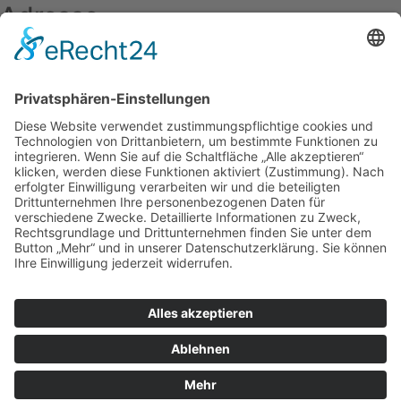
Adresse
TELO Hoch- & Tiefbau GmbH
Bruno-Dreßler-Straße 12
63477 Maintal
Kontakt
06109 698 98 40
06109 698 98 41
info@telo-bau-gmbh.de
© 2020 TELO Hoch- & Tiefbau GmbH | Alle Rechte
vorbehalten